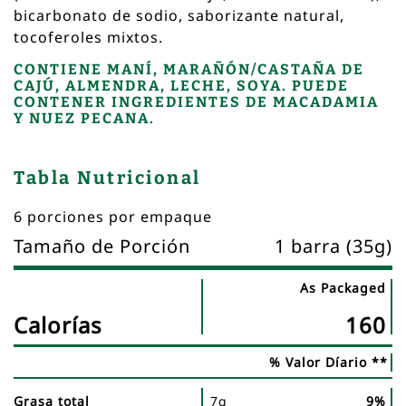
bicarbonato de sodio, saborizante natural,
tocoferoles mixtos.
CONTIENE MANÍ, MARAÑÓN/CASTAÑA DE
CAJÚ, ALMENDRA, LECHE, SOYA. PUEDE
CONTENER INGREDIENTES DE MACADAMIA
Y NUEZ PECANA.
Tabla Nutricional
6 porciones por empaque
Tamaño de Porción
1 barra (35g)
As Packaged
Nombre
Tabla
Calorías
160
del
nutricional
nutriente
% Valor Díario **
Grasa total
7g
9%