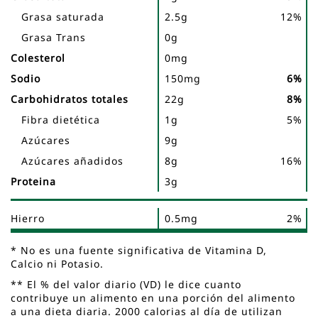
Grasa saturada
2.5g
12%
Grasa Trans
0g
Colesterol
0mg
Sodio
150mg
6%
Carbohidratos totales
22g
8%
Fibra dietética
1g
5%
Azúcares
9g
Azúcares añadidos
8g
16%
Proteina
3g
Hierro
0.5mg
2%
* No es una fuente significativa de Vitamina D,
Calcio ni Potasio.
** El % del valor diario (VD) le dice cuanto
contribuye un alimento en una porción del alimento
a una dieta diaria. 2000 calorias al día de utilizan