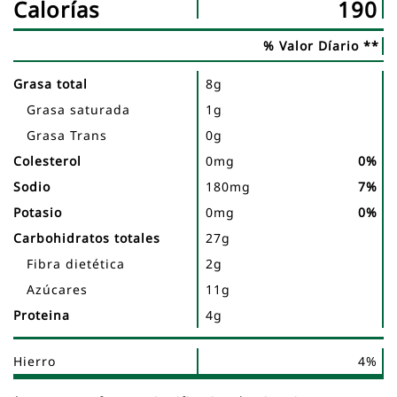
Calorías
190
del
nutricional
nutriente
% Valor Díario **
Grasa total
8g
Grasa saturada
1g
Grasa Trans
0g
Colesterol
0mg
0%
Sodio
180mg
7%
Potasio
0mg
0%
Carbohidratos totales
27g
Fibra dietética
2g
Azúcares
11g
Proteina
4g
Hierro
4%