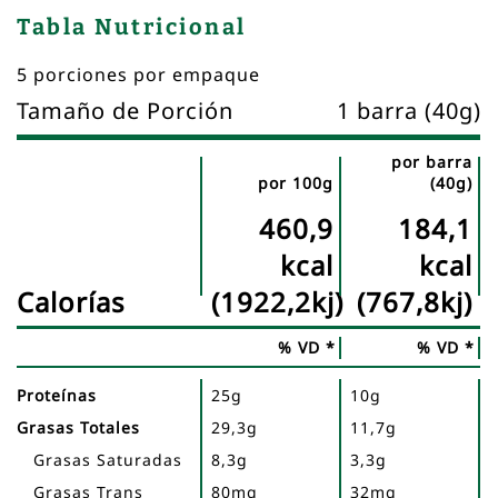
Tabla Nutricional
5 porciones por empaque
Tamaño de Porción
1 barra (40g)
por barra
por 100g
(40g)
Nombre
Tabla
460,9
184,1
del
nutricional
nutriente
kcal
kcal
Calorías
(1922,2kj)
(767,8kj)
% VD *
% VD *
Proteínas
25g
10g
Grasas Totales
29,3g
11,7g
Grasas Saturadas
8,3g
3,3g
Grasas Trans
80mg
32mg