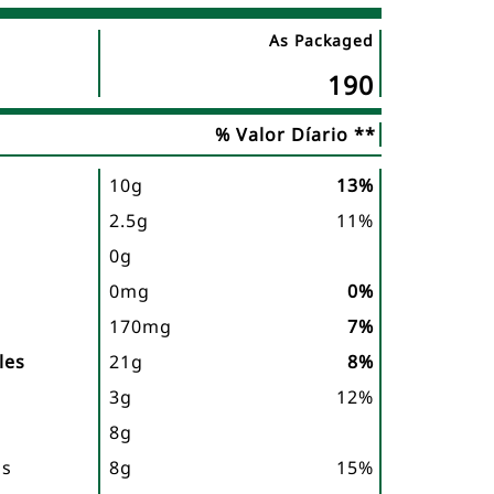
As Packaged
Nombre
190
del
nutriente
% Valor Díario **
10g
13%
2.5g
11%
0g
0mg
0%
170mg
7%
les
21g
8%
3g
12%
8g
os
8g
15%