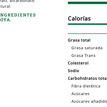
 maíz, bicarbonato
tural.
 INGREDIENTES
Tabla
Calorías
SOYA.
nutricional
Grasa total
Grasa saturada
Grasa Trans
Colesterol
Sodio
Carbohidratos tota
Fibra dietética
Azúcares
Azúcares añadid