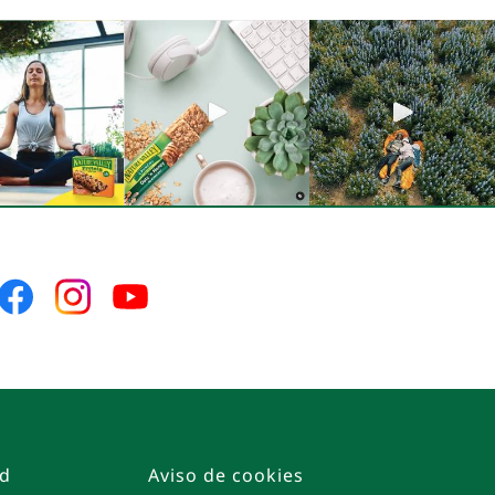
Síguenos
Síguenos
Síguenos
en
en
en
Facebook
Instagram
YouTube
ad
Aviso de cookies