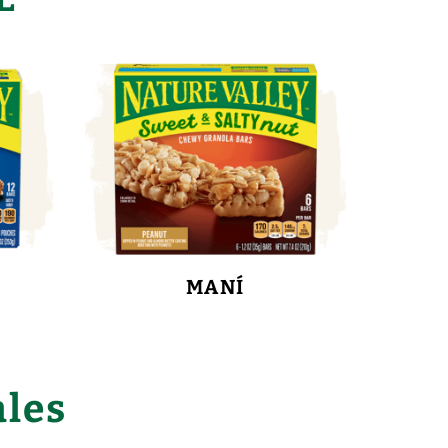
K
MANÍ
ales